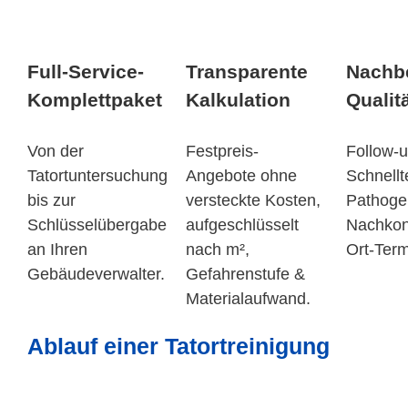
Full-Service-
Transparente
Nachb
Komplettpaket
Kalkulation
Qualit
Von der
Festpreis-
Follow-
Tatortuntersuchung
Angebote ohne
Schnellt
bis zur
versteckte Kosten,
Pathoge
Schlüsselübergabe
aufgeschlüsselt
Nachkont
an Ihren
nach m²,
Ort-Term
Gebäudeverwalter.
Gefahrenstufe &
Materialaufwand.
Ablauf einer Tatortreinigung