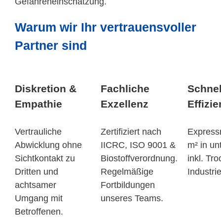
Gefahreneinschätzung.
Warum wir Ihr vertrauensvoller
Partner sind
Diskretion &
Fachliche
Schnel
Empathie
Exzellenz
Effizie
Vertrauliche
Zertifiziert nach
Expressr
Abwicklung ohne
IICRC, ISO 9001 &
m² in un
Sichtkontakt zu
Biostoffverordnung.
inkl. Tr
Dritten und
Regelmäßige
Industri
achtsamer
Fortbildungen
Umgang mit
unseres Teams.
Betroffenen.