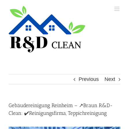
Skip
to
content
Previous
Next
Gebäudereinigung Reinheim – ↗️Braun R&D-
Clean: ✔️Reinigungsfirma, Teppichreinigung