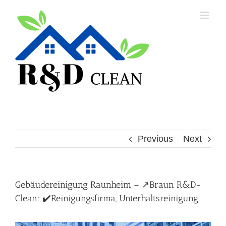
Skip
to
content
Previous
Next
Gebäudereinigung Raunheim – ↗️Braun R&D-
Clean: ✔️Reinigungsfirma, Unterhaltsreinigung