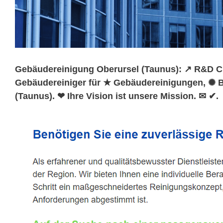
Gebäudereinigung Oberursel (Taunus): ↗️ R&D Cl
Gebäudereiniger für ★ Gebäudereinigungen, ✺ Bü
(Taunus). ❤ Ihre Vision ist unsere Mission. ✉ ✔.