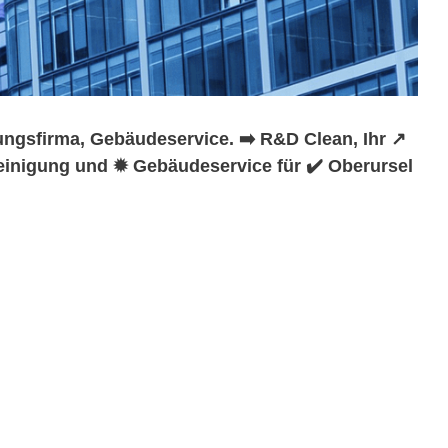
ngsfirma, Gebäudeservice. ➡️ R&D Clean, Ihr ↗️
einigung und ✹ Gebäudeservice für ✔️ Oberursel