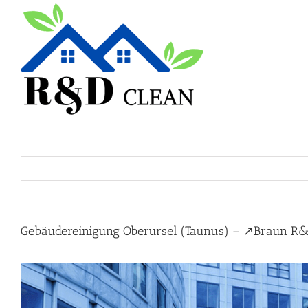
Skip
to
content
Gebäudereinigung Oberursel (Taunus) – ↗️Braun R&