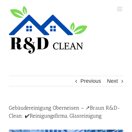
Skip
to
content
Previous
Next
Gebäudereinigung Oberneisen – ↗️Braun R&D-
Clean: ✔️Reinigungsfirma, Glasreinigung