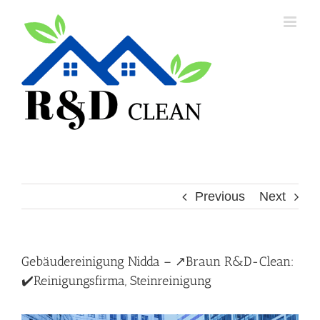
Skip
to
content
Previous
Next
Gebäudereinigung Nidda – ↗️Braun R&D-Clean:
✔️Reinigungsfirma, Steinreinigung