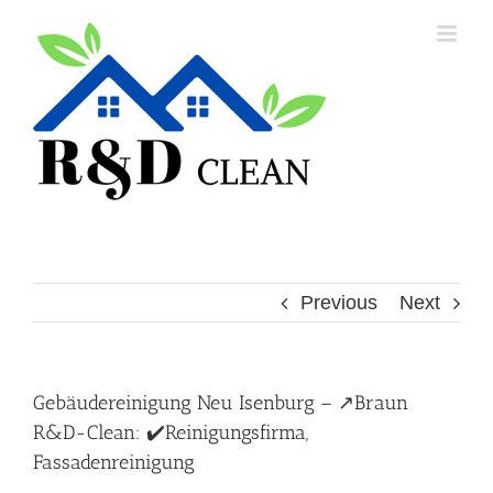
Skip
to
content
Previous
Next
Gebäudereinigung Neu Isenburg – ↗️Braun
R&D-Clean: ✔️Reinigungsfirma,
Fassadenreinigung