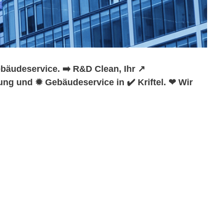
bäudeservice. ➡️ R&D Clean, Ihr ↗️
ng und ✹ Gebäudeservice in ✔️ Kriftel. ❤ Wir