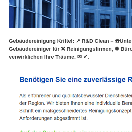
Gebäudereinigung Kriftel: ↗️ R&D Clean – ☎️Unte
Gebäudereiniger für ❌ Reinigungsfirmen, ✺ Büro
verwirklichen Ihre Träume. ✉ ✔.