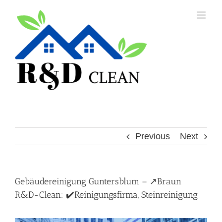
Skip
to
content
Previous
Next
Gebäudereinigung Guntersblum – ↗️Braun
R&D-Clean: ✔️Reinigungsfirma, Steinreinigung