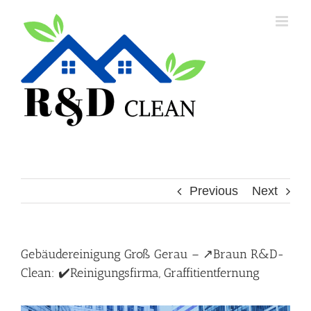
Skip
to
content
Previous
Next
Gebäudereinigung Groß Gerau – ↗️Braun R&D-
Clean: ✔️Reinigungsfirma, Graffitientfernung